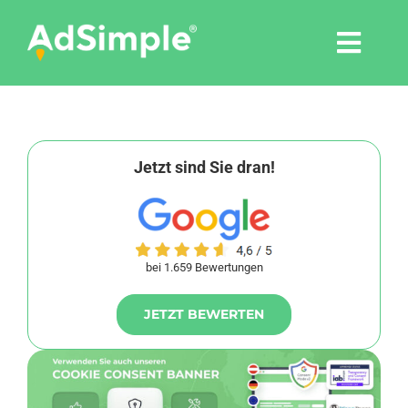
Skip
to
Togg
content
Navi
Leistungen
Tools
Jetzt sind Sie dran!
Pressemitteilungen
bei 1.659 Bewertungen
Shop
JETZT BEWERTEN
Agentur
Blog