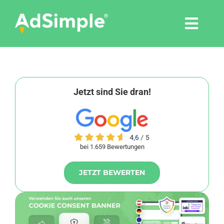
Skip
to
Togg
content
Navi
Leistungen
Tools
Jetzt sind Sie dran!
Pressemitteilungen
bei 1.659 Bewertungen
Shop
JETZT BEWERTEN
Agentur
Blog