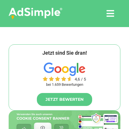
Skip
to
Togg
content
Navi
Leistungen
Tools
Jetzt sind Sie dran!
Pressemitteilungen
bei 1.659 Bewertungen
Shop
JETZT BEWERTEN
Agentur
Blog