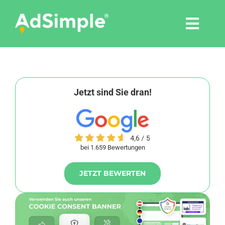
Skip
to
Togg
content
Navi
Leistungen
Tools
Jetzt sind Sie dran!
Pressemitteilungen
bei 1.659 Bewertungen
Shop
JETZT BEWERTEN
Agentur
Blog