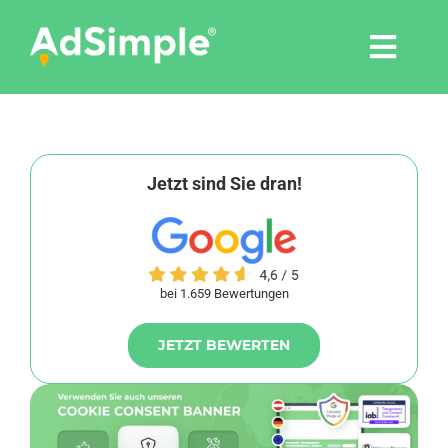
Skip
to
Togg
content
Navi
Leistungen
Tools
Jetzt sind Sie dran!
Pressemitteilungen
bei 1.659 Bewertungen
Shop
JETZT BEWERTEN
Agentur
Blog