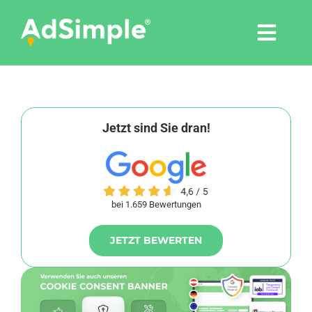
Skip
to
Togg
content
Navi
Leistungen
Tools
Jetzt sind Sie dran!
Pressemitteilungen
bei 1.659 Bewertungen
Shop
JETZT BEWERTEN
Agentur
Blog