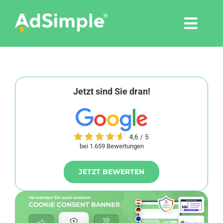
Skip
to
Togg
content
Navi
Leistungen
Tools
Jetzt sind Sie dran!
Pressemitteilungen
bei 1.659 Bewertungen
Shop
JETZT BEWERTEN
Agentur
Blog