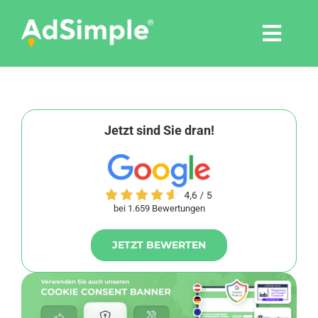
Skip
to
Togg
content
Navi
Leistungen
Tools
Jetzt sind Sie dran!
Pressemitteilungen
bei 1.659 Bewertungen
Shop
JETZT BEWERTEN
Agentur
Blog