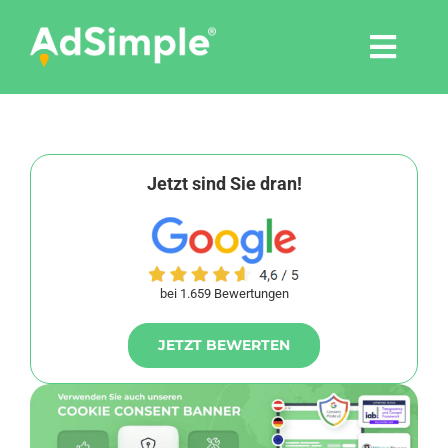
Skip
to
Togg
content
Navi
Leistungen
Tools
Jetzt sind Sie dran!
Pressemitteilungen
bei 1.659 Bewertungen
Shop
JETZT BEWERTEN
Agentur
Blog