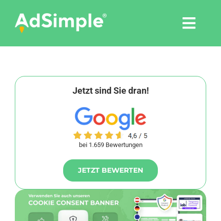
Skip
to
Togg
content
Navi
Leistungen
Tools
Jetzt sind Sie dran!
Pressemitteilungen
bei 1.659 Bewertungen
Shop
JETZT BEWERTEN
Agentur
Blog