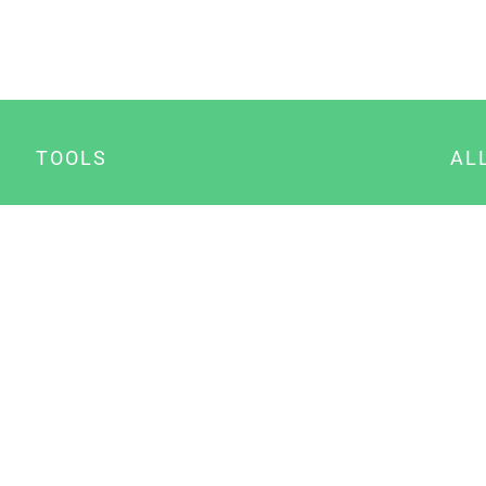
TOOLS
AL
Datenschutz Generator
A
Impressum Generator
B
Datenschutz Manager
Consent Manager
Content Marketing Manager
NewsAI WordPress Plugin