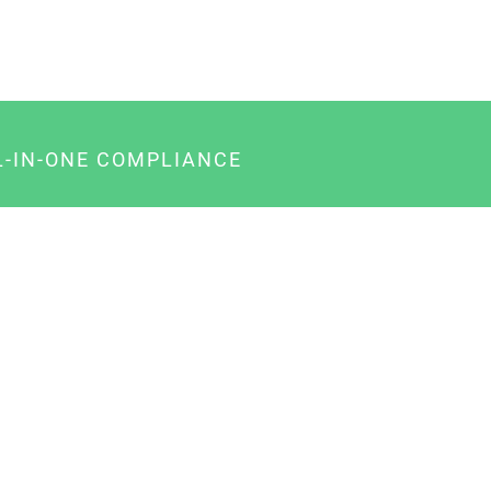
L-IN-ONE COMPLIANCE
gency-Paket für Agenturen
usiness-Paket für Unternehmer