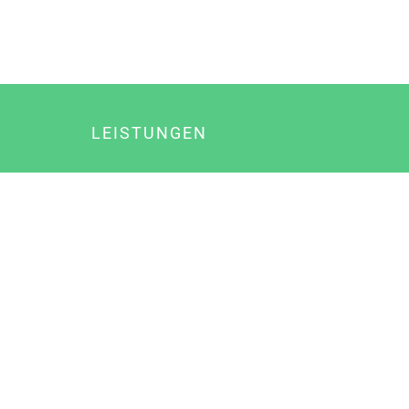
LEISTUNGEN
Online Marketing
Content Marketing
Content Marketing Abos
Content Marketing für Ärzte
Suchmaschinenoptimierung
Social Media Marketing