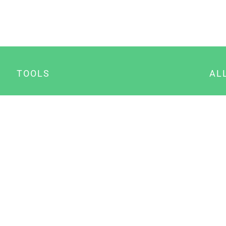
TOOLS
AL
Datenschutz Generator
A
Impressum Generator
B
Datenschutz Manager
Consent Manager
Content Marketing Manager
NewsAI WordPress Plugin