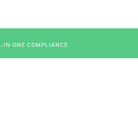
L-IN-ONE COMPLIANCE
gency-Paket für Agenturen
usiness-Paket für Unternehmer