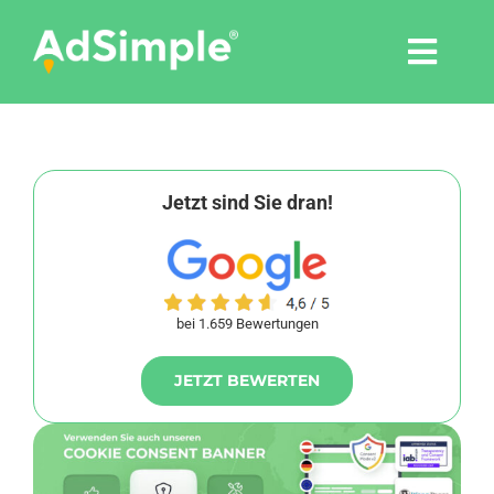
Skip
to
Togg
content
Navi
Leistungen
Tools
Jetzt sind Sie dran!
Pressemitteilungen
bei 1.659 Bewertungen
Shop
JETZT BEWERTEN
Agentur
Blog