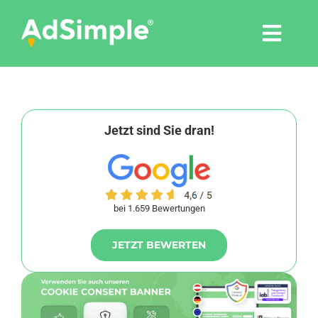
Skip
to
Togg
content
Navi
Leistungen
Tools
Jetzt sind Sie dran!
Pressemitteilungen
bei 1.659 Bewertungen
Shop
JETZT BEWERTEN
Agentur
Blog