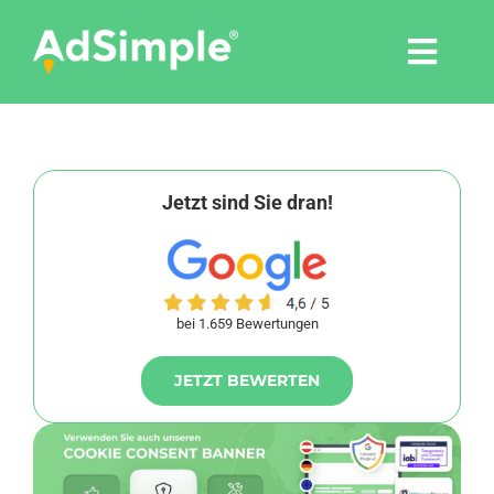
Skip
to
Togg
content
Navi
Leistungen
Tools
Jetzt sind Sie dran!
Pressemitteilungen
bei 1.659 Bewertungen
Shop
JETZT BEWERTEN
Agentur
Blog