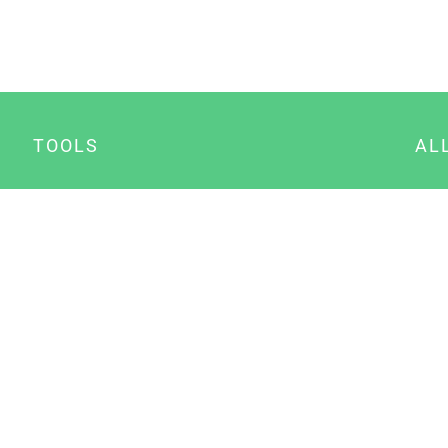
TOOLS
AL
Datenschutz Generator
A
Impressum Generator
B
Datenschutz Manager
Consent Manager
Content Marketing Manager
NewsAI WordPress Plugin