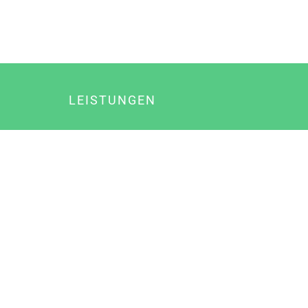
LEISTUNGEN
Online Marketing
Content Marketing
Content Marketing Abos
Content Marketing für Ärzte
Suchmaschinenoptimierung
Social Media Marketing