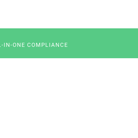
L-IN-ONE COMPLIANCE
gency-Paket für Agenturen
usiness-Paket für Unternehmer