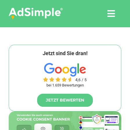
Skip
to
Togg
content
Navi
Leistungen
Tools
Jetzt sind Sie dran!
Pressemitteilungen
bei 1.659 Bewertungen
Shop
JETZT BEWERTEN
Agentur
Blog