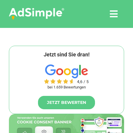
Skip
to
Togg
content
Navi
Leistungen
Tools
Jetzt sind Sie dran!
Pressemitteilungen
bei 1.659 Bewertungen
Shop
JETZT BEWERTEN
Agentur
Blog