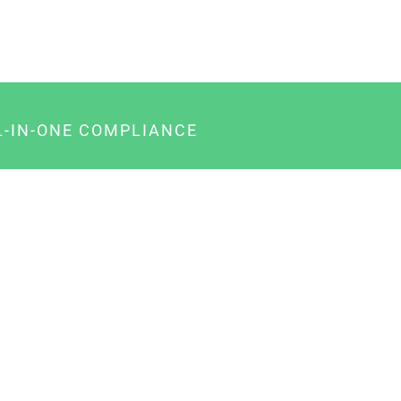
L-IN-ONE COMPLIANCE
gency-Paket für Agenturen
usiness-Paket für Unternehmer