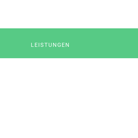
LEISTUNGEN
Online Marketing
Content Marketing
Content Marketing Abos
Content Marketing für Ärzte
Suchmaschinenoptimierung
Social Media Marketing