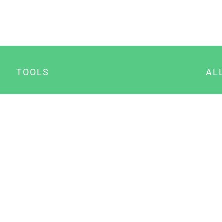
TOOLS
AL
Datenschutz Generator
A
Impressum Generator
B
Datenschutz Manager
Consent Manager
Content Marketing Manager
NewsAI WordPress Plugin