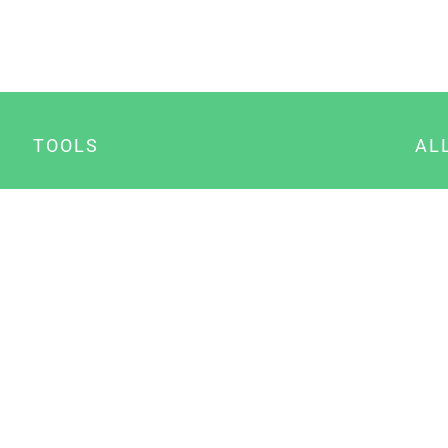
TOOLS
AL
Datenschutz Generator
A
Impressum Generator
B
Datenschutz Manager
Consent Manager
Content Marketing Manager
NewsAI WordPress Plugin