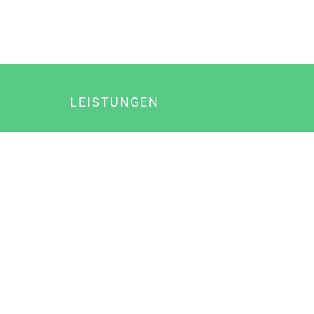
LEISTUNGEN
Online Marketing
Content Marketing
Content Marketing Abos
Content Marketing für Ärzte
Suchmaschinenoptimierung
Social Media Marketing