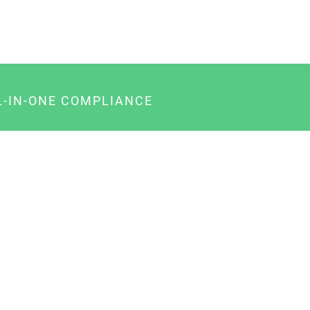
L-IN-ONE COMPLIANCE
gency-Paket für Agenturen
usiness-Paket für Unternehmer