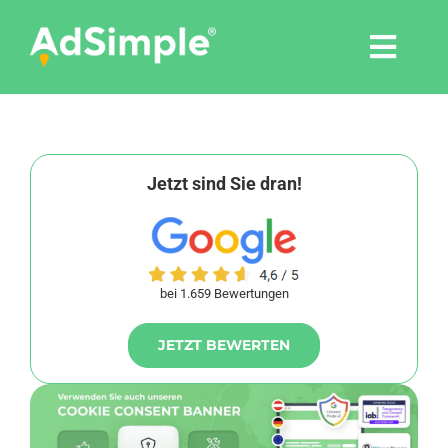
Skip
to
Togg
content
Navi
Leistungen
Tools
Jetzt sind Sie dran!
Pressemitteilungen
bei 1.659 Bewertungen
Shop
JETZT BEWERTEN
Agentur
Blog