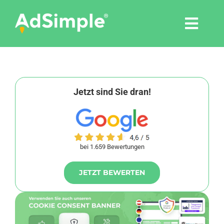
Skip
to
Togg
content
Navi
Leistungen
Tools
Jetzt sind Sie dran!
Pressemitteilungen
bei 1.659 Bewertungen
Shop
JETZT BEWERTEN
Agentur
Blog