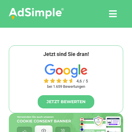
Skip
to
Togg
content
Navi
Leistungen
Tools
Jetzt sind Sie dran!
Pressemitteilungen
bei 1.659 Bewertungen
Shop
JETZT BEWERTEN
Agentur
Blog