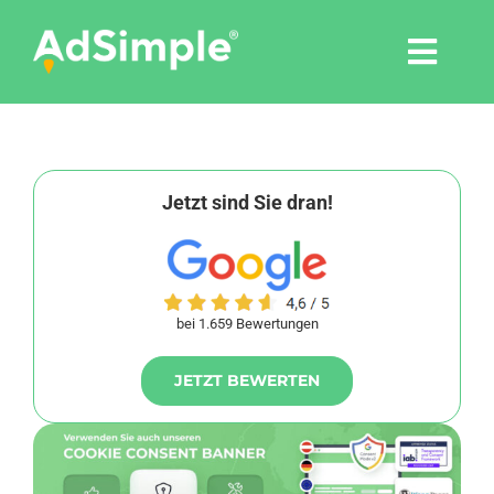
Skip
to
Togg
content
Navi
Leistungen
Tools
Jetzt sind Sie dran!
Pressemitteilungen
bei 1.659 Bewertungen
Shop
JETZT BEWERTEN
Agentur
Blog