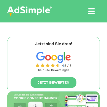
Skip
to
Togg
content
Navi
Leistungen
Tools
Jetzt sind Sie dran!
Pressemitteilungen
bei 1.659 Bewertungen
Shop
JETZT BEWERTEN
Agentur
Blog