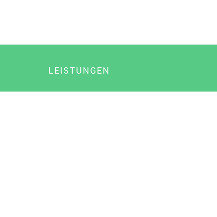
LEISTUNGEN
Online Marketing
Content Marketing
Content Marketing Abos
Content Marketing für Ärzte
Suchmaschinenoptimierung
Social Media Marketing