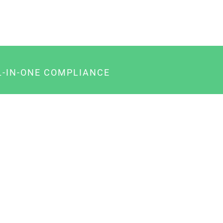
L-IN-ONE COMPLIANCE
gency-Paket für Agenturen
usiness-Paket für Unternehmer