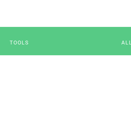
TOOLS
AL
Datenschutz Generator
A
Impressum Generator
B
Datenschutz Manager
Consent Manager
Content Marketing Manager
NewsAI WordPress Plugin