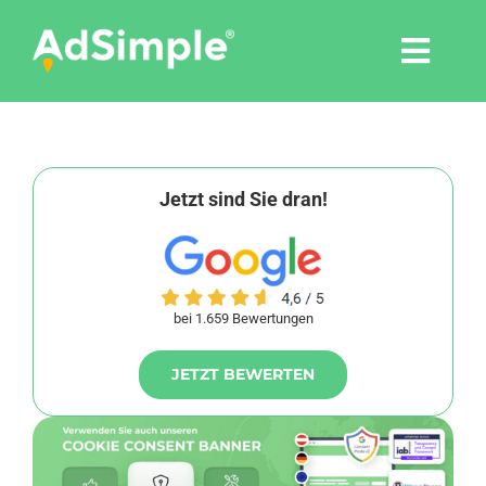
Skip
to
Togg
content
Navi
Leistungen
Tools
Jetzt sind Sie dran!
Pressemitteilungen
bei 1.659 Bewertungen
Shop
JETZT BEWERTEN
Agentur
Blog