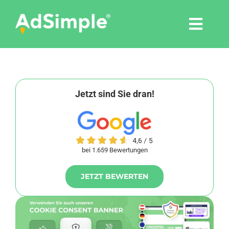
Skip
to
Togg
content
Navi
Leistungen
Tools
Jetzt sind Sie dran!
Pressemitteilungen
bei 1.659 Bewertungen
Shop
JETZT BEWERTEN
Agentur
Blog