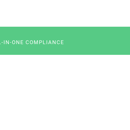
L-IN-ONE COMPLIANCE
gency-Paket für Agenturen
usiness-Paket für Unternehmer