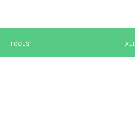
TOOLS
AL
Datenschutz Generator
A
Impressum Generator
B
Datenschutz Manager
Consent Manager
Content Marketing Manager
NewsAI WordPress Plugin