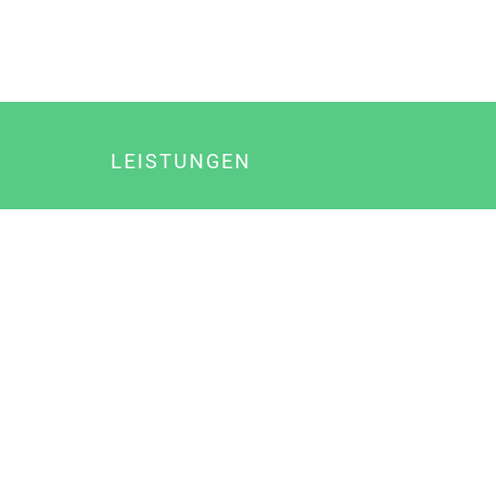
LEISTUNGEN
Online Marketing
Content Marketing
Content Marketing Abos
Content Marketing für Ärzte
Suchmaschinenoptimierung
Social Media Marketing