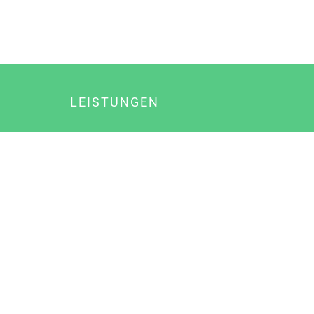
LEISTUNGEN
Online Marketing
Content Marketing
Content Marketing Abos
Content Marketing für Ärzte
Suchmaschinenoptimierung
Social Media Marketing