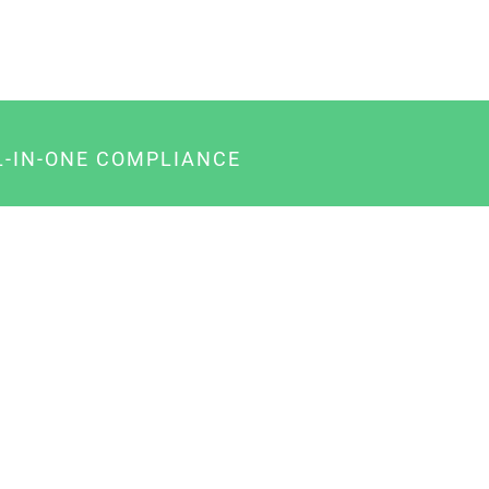
L-IN-ONE COMPLIANCE
gency-Paket für Agenturen
usiness-Paket für Unternehmer