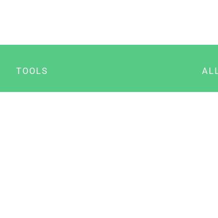
TOOLS
AL
Datenschutz Generator
A
Impressum Generator
B
Datenschutz Manager
Consent Manager
Content Marketing Manager
NewsAI WordPress Plugin