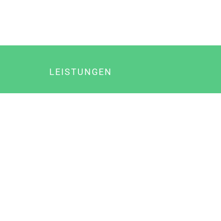
LEISTUNGEN
Online Marketing
Content Marketing
Content Marketing Abos
Content Marketing für Ärzte
Suchmaschinenoptimierung
Social Media Marketing