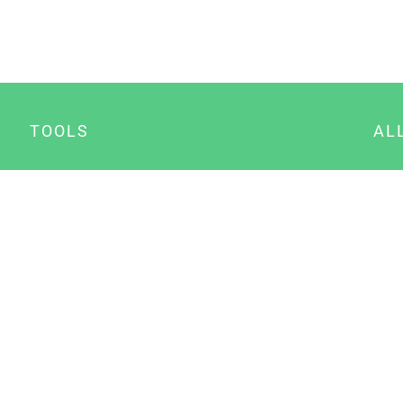
TOOLS
AL
Datenschutz Generator
A
Impressum Generator
B
Datenschutz Manager
Consent Manager
Content Marketing Manager
NewsAI WordPress Plugin