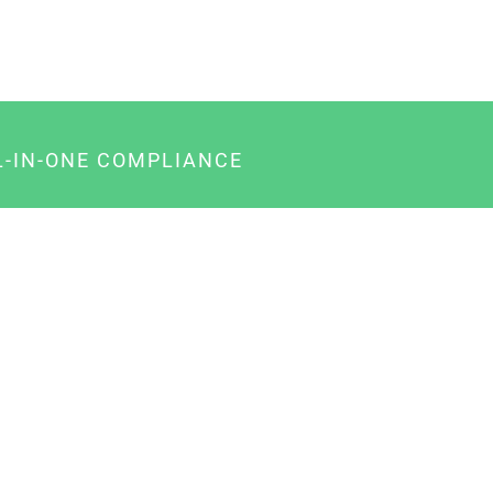
L-IN-ONE COMPLIANCE
gency-Paket für Agenturen
usiness-Paket für Unternehmer