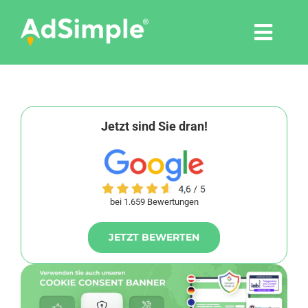
Skip
to
Togg
content
Navi
Leistungen
Tools
Jetzt sind Sie dran!
Pressemitteilungen
bei 1.659 Bewertungen
Shop
JETZT BEWERTEN
Agentur
Blog