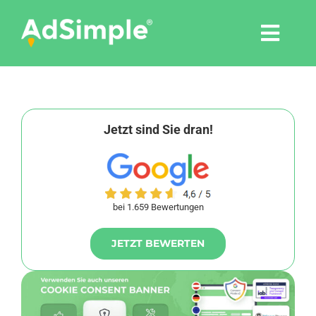
Skip
to
Togg
content
Navi
Leistungen
Tools
Jetzt sind Sie dran!
Pressemitteilungen
bei 1.659 Bewertungen
Shop
JETZT BEWERTEN
Agentur
Blog