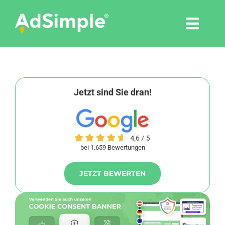
Skip
to
Togg
content
Navi
Leistungen
Tools
Jetzt sind Sie dran!
Pressemitteilungen
bei 1.659 Bewertungen
Shop
JETZT BEWERTEN
Agentur
Blog