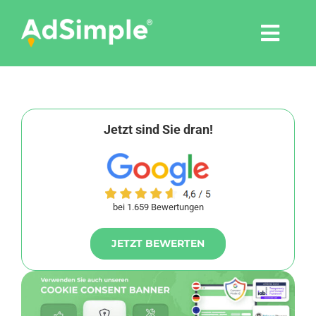
Skip
to
Togg
content
Navi
Leistungen
Tools
Jetzt sind Sie dran!
Pressemitteilungen
bei 1.659 Bewertungen
Shop
JETZT BEWERTEN
Agentur
Blog