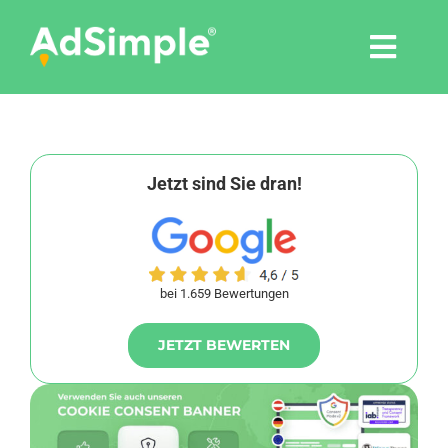
Skip
to
Togg
content
Navi
Leistungen
Tools
Jetzt sind Sie dran!
Pressemitteilungen
bei 1.659 Bewertungen
Shop
JETZT BEWERTEN
Agentur
Blog