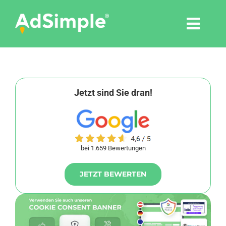
Skip
to
Togg
content
Navi
Leistungen
Tools
Jetzt sind Sie dran!
Pressemitteilungen
bei 1.659 Bewertungen
Shop
JETZT BEWERTEN
Agentur
Blog