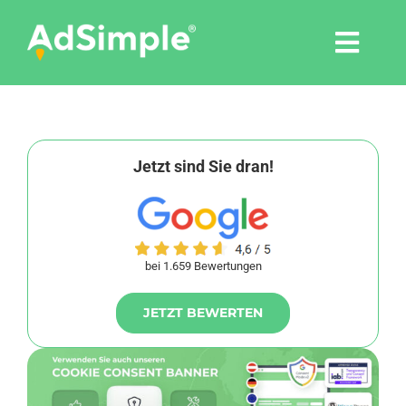
Skip
to
Togg
content
Navi
Leistungen
Tools
Jetzt sind Sie dran!
Pressemitteilungen
bei 1.659 Bewertungen
Shop
JETZT BEWERTEN
Agentur
Blog