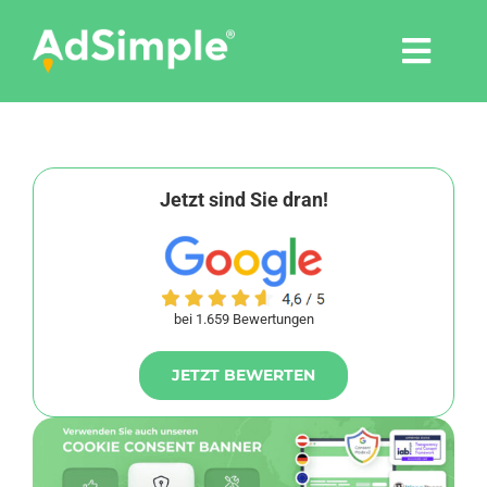
Skip
to
Togg
content
Navi
Leistungen
Tools
Jetzt sind Sie dran!
Pressemitteilungen
bei 1.659 Bewertungen
Shop
JETZT BEWERTEN
Agentur
Blog