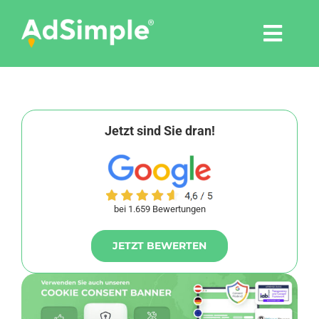
Skip
to
Togg
content
Navi
Leistungen
Tools
Jetzt sind Sie dran!
Pressemitteilungen
bei 1.659 Bewertungen
Shop
JETZT BEWERTEN
Agentur
Blog