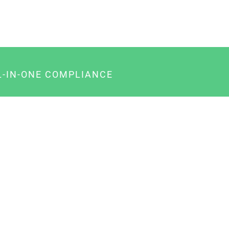
L-IN-ONE COMPLIANCE
gency-Paket für Agenturen
usiness-Paket für Unternehmer