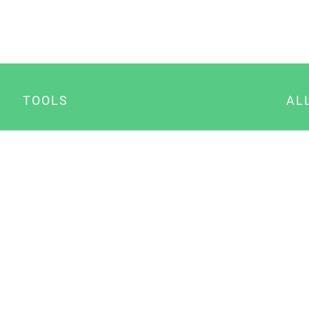
TOOLS
AL
Datenschutz Generator
A
Impressum Generator
B
Datenschutz Manager
Consent Manager
Content Marketing Manager
NewsAI WordPress Plugin