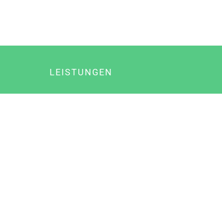
LEISTUNGEN
Online Marketing
Content Marketing
Content Marketing Abos
Content Marketing für Ärzte
Suchmaschinenoptimierung
Social Media Marketing