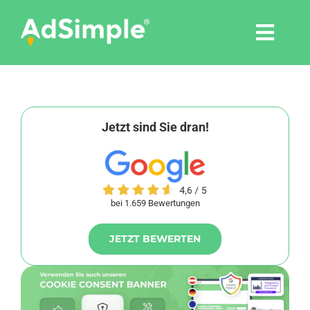
Skip
to
Togg
content
Navi
Leistungen
Tools
Jetzt sind Sie dran!
Pressemitteilungen
bei 1.659 Bewertungen
Shop
JETZT BEWERTEN
Agentur
Blog