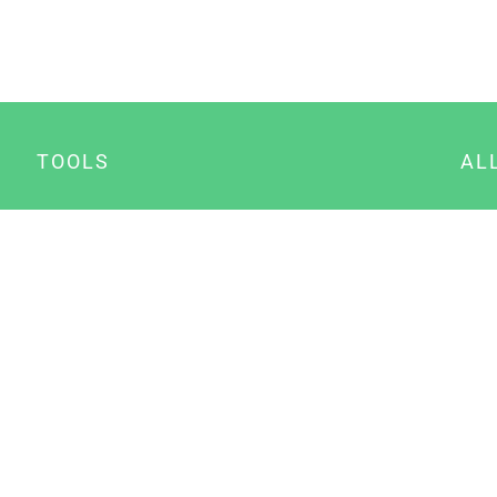
TOOLS
AL
Datenschutz Generator
A
Impressum Generator
B
Datenschutz Manager
Consent Manager
Content Marketing Manager
NewsAI WordPress Plugin