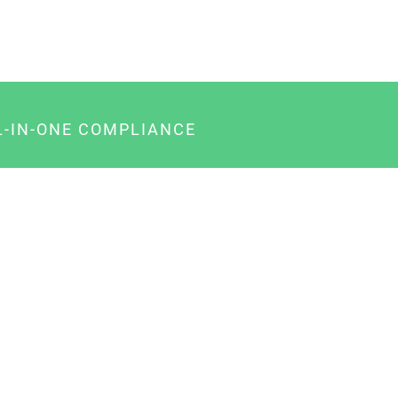
L-IN-ONE COMPLIANCE
gency-Paket für Agenturen
usiness-Paket für Unternehmer