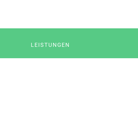
LEISTUNGEN
Online Marketing
Content Marketing
Content Marketing Abos
Content Marketing für Ärzte
Suchmaschinenoptimierung
Social Media Marketing