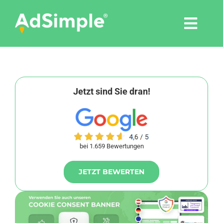
Skip
to
Togg
content
Navi
Leistungen
Tools
Jetzt sind Sie dran!
Pressemitteilungen
bei 1.659 Bewertungen
Shop
JETZT BEWERTEN
Agentur
Blog