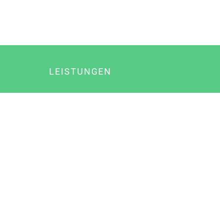
LEISTUNGEN
Online Marketing
Content Marketing
Content Marketing Abos
Content Marketing für Ärzte
Suchmaschinenoptimierung
Social Media Marketing