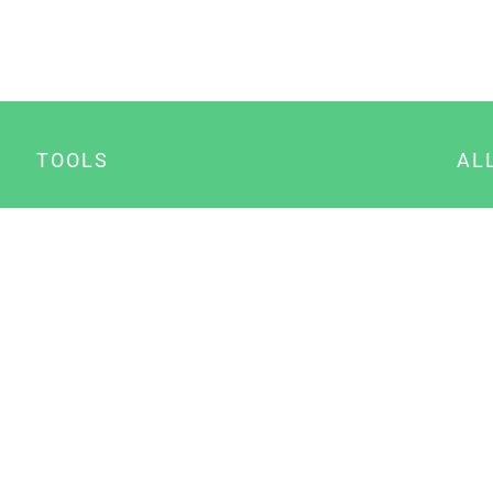
TOOLS
AL
Datenschutz Generator
A
Impressum Generator
B
Datenschutz Manager
Consent Manager
Content Marketing Manager
NewsAI WordPress Plugin