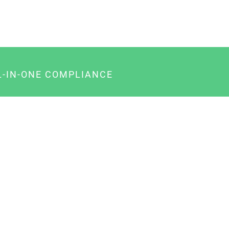
L-IN-ONE COMPLIANCE
gency-Paket für Agenturen
usiness-Paket für Unternehmer