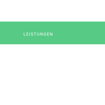
LEISTUNGEN
Online Marketing
Content Marketing
Content Marketing Abos
Content Marketing für Ärzte
Suchmaschinenoptimierung
Social Media Marketing