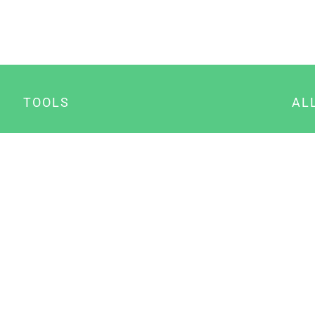
TOOLS
AL
Datenschutz Generator
A
Impressum Generator
B
Datenschutz Manager
Consent Manager
Content Marketing Manager
NewsAI WordPress Plugin