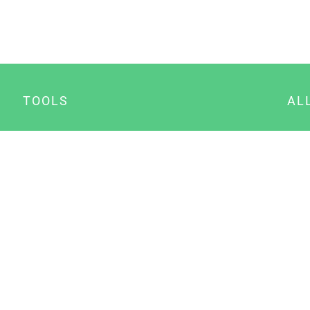
TOOLS
AL
Datenschutz Generator
A
Impressum Generator
B
Datenschutz Manager
Consent Manager
Content Marketing Manager
NewsAI WordPress Plugin