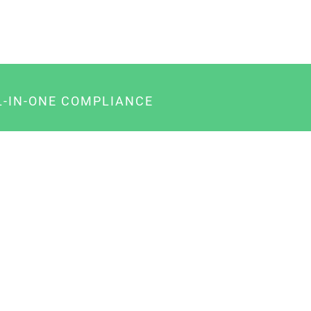
L-IN-ONE COMPLIANCE
gency-Paket für Agenturen
usiness-Paket für Unternehmer