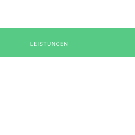
LEISTUNGEN
Online Marketing
Content Marketing
Content Marketing Abos
Content Marketing für Ärzte
Suchmaschinenoptimierung
Social Media Marketing