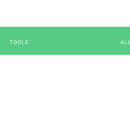
TOOLS
AL
Datenschutz Generator
A
Impressum Generator
B
Datenschutz Manager
Consent Manager
Content Marketing Manager
NewsAI WordPress Plugin