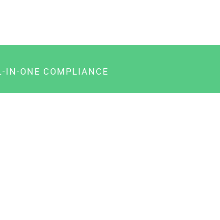
L-IN-ONE COMPLIANCE
gency-Paket für Agenturen
usiness-Paket für Unternehmer