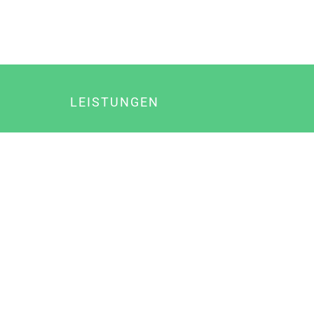
LEISTUNGEN
Online Marketing
Content Marketing
Content Marketing Abos
Content Marketing für Ärzte
Suchmaschinenoptimierung
Social Media Marketing