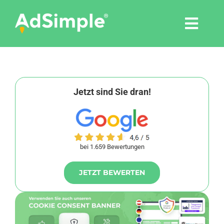
Skip
to
Togg
content
Navi
Leistungen
Tools
Jetzt sind Sie dran!
Pressemitteilungen
bei 1.659 Bewertungen
Shop
JETZT BEWERTEN
Agentur
Blog