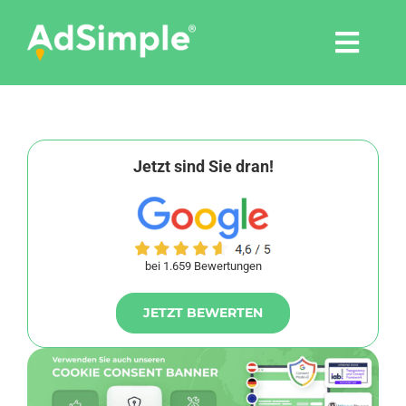
Skip
to
Togg
content
Navi
Leistungen
Tools
Jetzt sind Sie dran!
Pressemitteilungen
bei 1.659 Bewertungen
Shop
JETZT BEWERTEN
Agentur
Blog